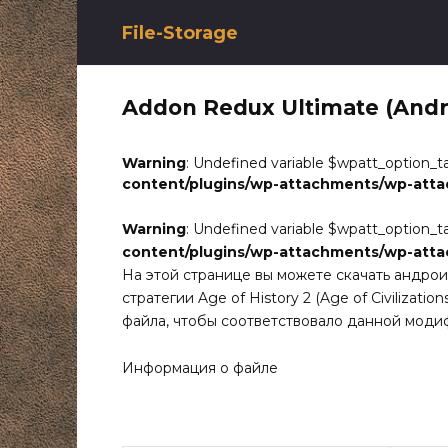
Перейти
к
File-Storage
содержанию
Addon Redux Ultimate (Andr
Warning
: Undefined variable $wpatt_option_t
content/plugins/wp-attachments/wp-att
Warning
: Undefined variable $wpatt_option_t
content/plugins/wp-attachments/wp-att
На этой странице вы можете скачать андро
стратегии Age of History 2 (Age of Civilizat
файла, чтобы соответствовало данной моди
Информация о файле