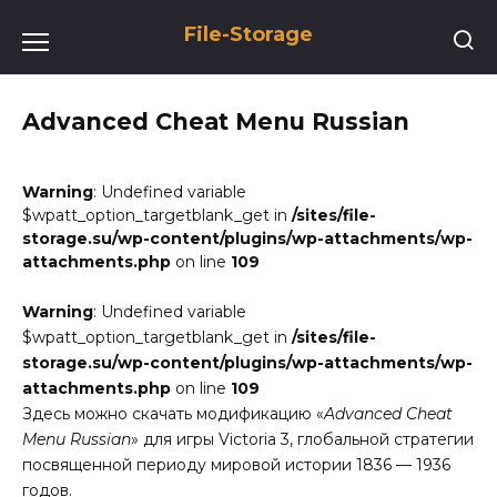
Перейти
File-Storage
к
содержанию
Advanced Cheat Menu Russian
Warning
: Undefined variable
$wpatt_option_targetblank_get in
/sites/file-
storage.su/wp-content/plugins/wp-attachments/wp-
attachments.php
on line
109
Warning
: Undefined variable
$wpatt_option_targetblank_get in
/sites/file-
storage.su/wp-content/plugins/wp-attachments/wp-
attachments.php
on line
109
Здесь можно скачать модификацию «
Advanced Cheat
Menu Russian
» для игры Victoria 3, глобальной стратегии
посвященной периоду мировой истории 1836 — 1936
годов.