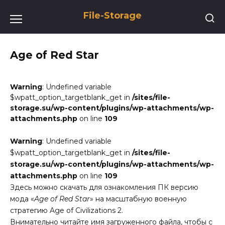
Перейти
File-Storage
к
содержанию
Age of Red Star
Warning
: Undefined variable
$wpatt_option_targetblank_get in
/sites/file-
storage.su/wp-content/plugins/wp-attachments/wp-
attachments.php
on line
109
Warning
: Undefined variable
$wpatt_option_targetblank_get in
/sites/file-
storage.su/wp-content/plugins/wp-attachments/wp-
attachments.php
on line
109
Здесь можно скачать для ознакомления ПК версию
мода «
Age of Red Star
» на масштабную военную
стратегию Age of Civilizations 2.
Внимательно читайте имя загруженного файла, чтобы с