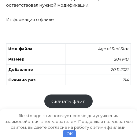
оответствовал нужной модификации.
Информация о файле
Имя файла
Age of Red Star
Размер
204 MB
Добавлено
20.11.2021
Скачано раз
714
Скачать файл
file-storage.su использует cookie для улучшения
взаимодействия с пользователем. Продолжая пользоваться
сайтом, вы даете согласие на работу с этими файлами.
Хранилище файлов
MODS.SU
OK