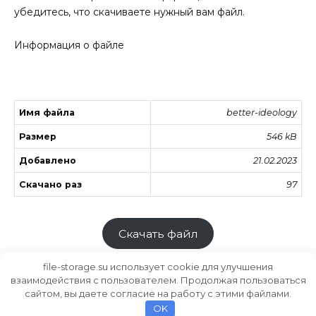
убедитесь, что скачиваете нужный вам файл.
Информация о файле
Имя файла
better-ideology
Размер
546 kB
Добавлено
21.02.2023
Скачано раз
97
Скачать файл
file-storage.su использует cookie для улучшения
взаимодействия с пользователем. Продолжая пользоваться
сайтом, вы даете согласие на работу с этими файлами.
Хранилище файлов
MODS.SU
OK