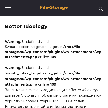
Перейти
File-Storage
к
содержанию
Better Ideology
Warning
: Undefined variable
$wpatt_option_targetblank_get in
/sites/file-
storage.su/wp-content/plugins/wp-attachments/wp-
attachments.php
on line
109
Warning
: Undefined variable
$wpatt_option_targetblank_get in
/sites/file-
storage.su/wp-content/plugins/wp-attachments/wp-
attachments.php
on line
109
Здесь можно скачать модификацию «
Better Ideology
»
для игры Victoria 3, глобальной стратегии посвященной
периоду мировой истории 1836 — 1936 годов.
Внимательно прочитайте информацию ниже и