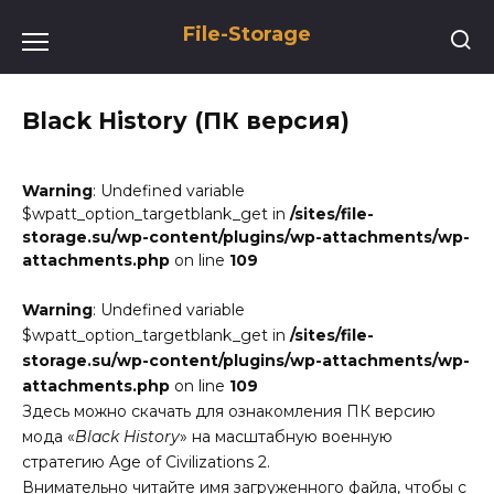
Перейти
File-Storage
к
содержанию
Black History (ПК версия)
Warning
: Undefined variable
$wpatt_option_targetblank_get in
/sites/file-
storage.su/wp-content/plugins/wp-attachments/wp-
attachments.php
on line
109
Warning
: Undefined variable
$wpatt_option_targetblank_get in
/sites/file-
storage.su/wp-content/plugins/wp-attachments/wp-
attachments.php
on line
109
Здесь можно скачать для ознакомления ПК версию
мода «
Black History
» на масштабную военную
стратегию Age of Civilizations 2.
Внимательно читайте имя загруженного файла, чтобы с