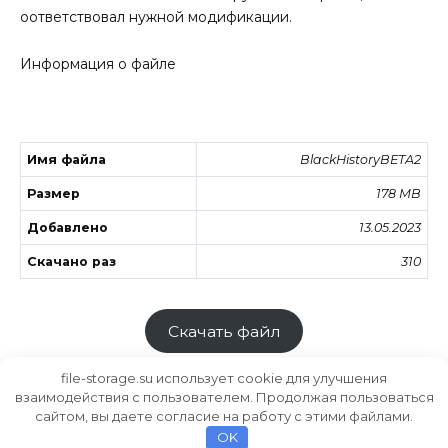
оответствовал нужной модификации.
Информация о файле
Имя файла
BlackHistoryBETA2
Размер
178 MB
Добавлено
13.05.2023
Скачано раз
310
Скачать файл
file-storage.su использует cookie для улучшения
взаимодействия с пользователем. Продолжая пользоваться
сайтом, вы даете согласие на работу с этими файлами.
Хранилище файлов
MODS.SU
OK