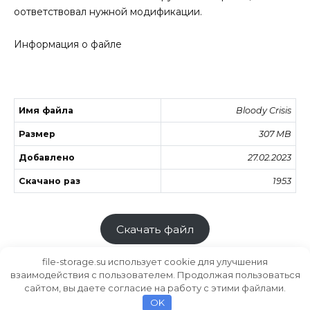
оответствовал нужной модификации.
Информация о файле
Имя файла
Bloody Crisis
Размер
307 MB
Добавлено
27.02.2023
Скачано раз
1953
Скачать файл
file-storage.su использует cookie для улучшения
взаимодействия с пользователем. Продолжая пользоваться
сайтом, вы даете согласие на работу с этими файлами.
Хранилище файлов
MODS.SU
OK