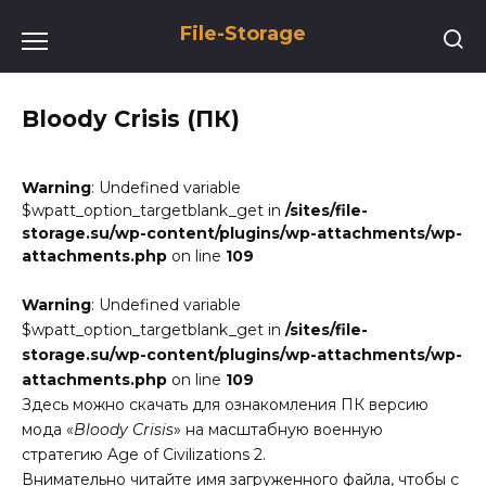
Перейти
File-Storage
к
содержанию
Bloody Crisis (ПК)
Warning
: Undefined variable
$wpatt_option_targetblank_get in
/sites/file-
storage.su/wp-content/plugins/wp-attachments/wp-
attachments.php
on line
109
Warning
: Undefined variable
$wpatt_option_targetblank_get in
/sites/file-
storage.su/wp-content/plugins/wp-attachments/wp-
attachments.php
on line
109
Здесь можно скачать для ознакомления ПК версию
мода «
Bloody Crisis
» на масштабную военную
стратегию Age of Civilizations 2.
Внимательно читайте имя загруженного файла, чтобы с