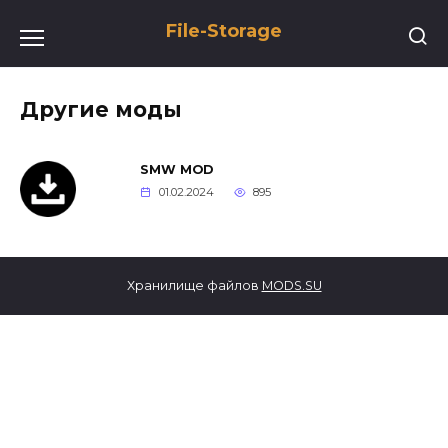
Перейти
File-Storage
к
содержанию
Другие моды
SMW MOD
01.02.2024
895
Хранилище файлов
MODS.SU