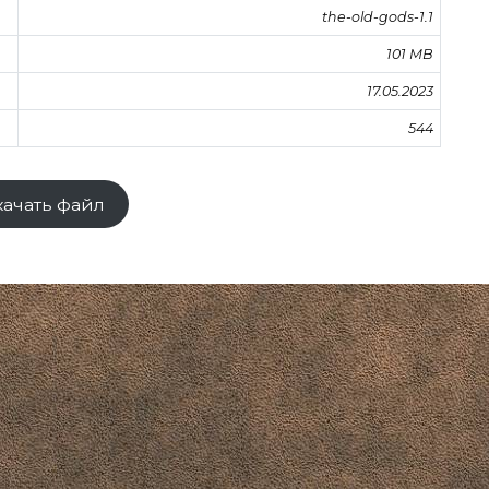
the-old-gods-1.1
101 MB
17.05.2023
544
качать файл