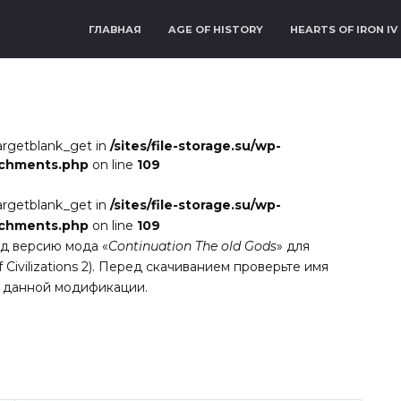
ГЛАВНАЯ
AGE OF HISTORY
HEARTS OF IRON IV
argetblank_get in
/sites/file-storage.su/wp-
achments.php
on line
109
argetblank_get in
/sites/file-storage.su/wp-
achments.php
on line
109
ид версию мода «
Continuation The old Gods
» для
 Civilizations 2). Перед скачиванием проверьте имя
о данной модификации.