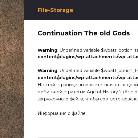
Перейти
к
File-Storage
содержанию
Continuation The old Gods
Warning
: Undefined variable $wpatt_option_t
content/plugins/wp-attachments/wp-att
Warning
: Undefined variable $wpatt_option_t
content/plugins/wp-attachments/wp-att
На этой странице вы можете скачать андро
мобильной стратегии Age of History 2 (Age of
загруженного файла, чтобы соответствовал
Информация о файле