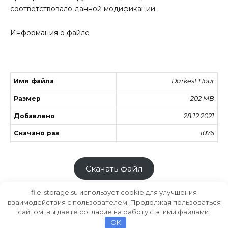
соответствовало данной модификации.
Информация о файле
Имя файла
Darkest Hour
Размер
202 MB
Добавлено
28.12.2021
Скачано раз
1076
Скачать файл
file-storage.su использует cookie для улучшения
взаимодействия с пользователем. Продолжая пользоваться
сайтом, вы даете согласие на работу с этими файлами.
Хранилище файлов
MODS.SU
OK