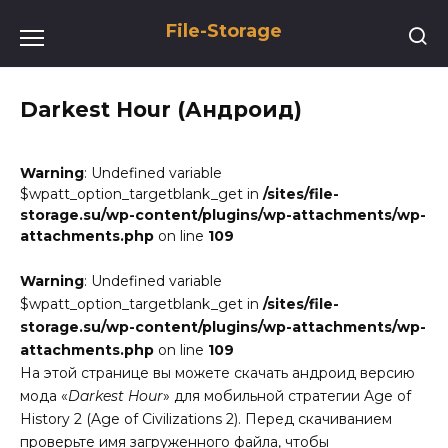
Перейти
File-Storage
к
содержанию
Darkest Hour (Андроид)
Warning
: Undefined variable
$wpatt_option_targetblank_get in
/sites/file-
storage.su/wp-content/plugins/wp-attachments/wp-
attachments.php
on line
109
Warning
: Undefined variable
$wpatt_option_targetblank_get in
/sites/file-
storage.su/wp-content/plugins/wp-attachments/wp-
attachments.php
on line
109
На этой странице вы можете скачать андроид версию
мода «
Darkest Hour
» для мобильной стратегии Age of
History 2 (Age of Civilizations 2). Перед скачиванием
проверьте имя загруженного файла, чтобы