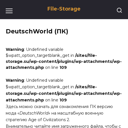
Перейти
File-Storage
к
содержанию
DeutschWorld (ПК)
Warning
: Undefined variable
$wpatt_option_targetblank_get in
/sites/file-
storage.su/wp-content/plugins/wp-attachments/wp-
attachments.php
on line
109
Warning
: Undefined variable
$wpatt_option_targetblank_get in
/sites/file-
storage.su/wp-content/plugins/wp-attachments/wp-
attachments.php
on line
109
Здесь можно скачать для ознакомления ПК версию
мода «
DeutschWorld
» на масштабную военную
стратегию Age of Civilizations 2.
Внимательно читайте имя загруженного файла, чтобы с