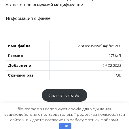
оответствовал нужной модификации.
Информация о файле
Имя файла
DeutschWorld Alpha v1.0
Размер
171 MB
Добавлено
14.02.2023
Скачано раз
130
Скачать файл
file-storage.su использует cookie для улучшения
взаимодействия с пользователем. Продолжая пользоваться
сайтом, вы даете согласие на работу с этими файлами.
Хранилище файлов
MODS.SU
OK