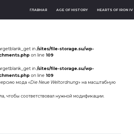
ГЛАВНАЯ
AGE OF HISTORY
HEARTS OF IRON IV
argetblank_get in
/sites/file-storage.su/wp-
achments.php
on line
109
argetblank_get in
/sites/file-storage.su/wp-
achments.php
on line
109
версию мода «
Die Neue Weltordnung
» на масштабную
ла, чтобы соответствовал нужной модификации.