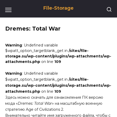
Перейти
File-Storage
к
содержанию
Dremes: Total War
Warning
: Undefined variable
$wpatt_option_targetblank_get in
/sites/file-
storage.su/wp-content/plugins/wp-attachments/wp-
attachments.php
on line
109
Warning
: Undefined variable
$wpatt_option_targetblank_get in
/sites/file-
storage.su/wp-content/plugins/wp-attachments/wp-
attachments.php
on line
109
Здесь можно скачать для ознакомления ПК версию
мода «
Dremes: Total War
» на масштабную военную
стратегию Age of Civilizations 2.
Внимательно читайте имя загруженного файла, чтобы с