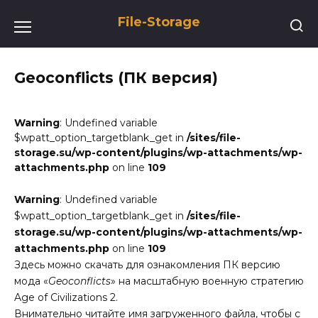
Перейти
File-Storage
к
содержанию
Geoconflicts (ПК версия)
Warning
: Undefined variable
$wpatt_option_targetblank_get in
/sites/file-
storage.su/wp-content/plugins/wp-attachments/wp-
attachments.php
on line
109
Warning
: Undefined variable
$wpatt_option_targetblank_get in
/sites/file-
storage.su/wp-content/plugins/wp-attachments/wp-
attachments.php
on line
109
Здесь можно скачать для ознакомления ПК версию
мода «
Geoconflicts
» на масштабную военную стратегию
Age of Civilizations 2.
Внимательно читайте имя загруженного файла, чтобы с