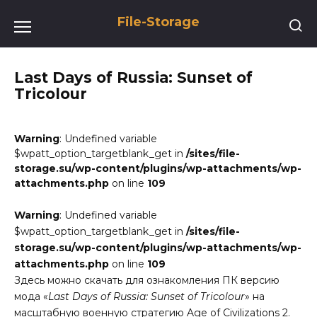
Перейти
File-Storage
к
содержанию
Last Days of Russia: Sunset of
Tricolour
Warning
: Undefined variable
$wpatt_option_targetblank_get in
/sites/file-
storage.su/wp-content/plugins/wp-attachments/wp-
attachments.php
on line
109
Warning
: Undefined variable
$wpatt_option_targetblank_get in
/sites/file-
storage.su/wp-content/plugins/wp-attachments/wp-
attachments.php
on line
109
Здесь можно скачать для ознакомления ПК версию
мода «
Last Days of Russia: Sunset of Tricolour
» на
масштабную военную стратегию Age of Civilizations 2.