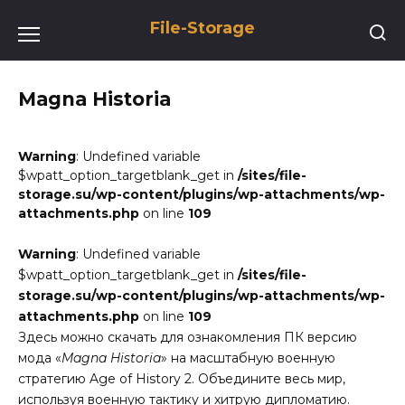
Перейти
File-Storage
к
содержанию
Magna Historia
Warning
: Undefined variable
$wpatt_option_targetblank_get in
/sites/file-
storage.su/wp-content/plugins/wp-attachments/wp-
attachments.php
on line
109
Warning
: Undefined variable
$wpatt_option_targetblank_get in
/sites/file-
storage.su/wp-content/plugins/wp-attachments/wp-
attachments.php
on line
109
Здесь можно скачать для ознакомления ПК версию
мода «
Magna Historia
» на масштабную военную
стратегию Age of History 2. Объедините весь мир,
используя военную тактику и хитрую дипломатию.