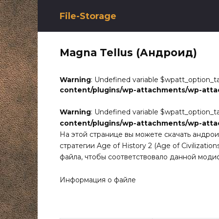
Перейти
к
File-Storage
содержанию
Magna Tellus (Андроид)
Warning
: Undefined variable $wpatt_option_t
content/plugins/wp-attachments/wp-att
Warning
: Undefined variable $wpatt_option_t
content/plugins/wp-attachments/wp-att
На этой странице вы можете скачать андро
стратегии Age of History 2 (Age of Civilizat
файла, чтобы соответствовало данной моди
Информация о файле