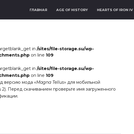
ГЛАВНАЯ
AGE OF HISTORY
HEARTS OF IRON IV
argetblank_get in
/sites/file-storage.su/wp-
achments.php
on line
109
argetblank_get in
/sites/file-storage.su/wp-
achments.php
on line
109
ид версию мода «
Magna Tellus
» для мобильной
ions 2). Перед скачиванием проверьте имя загруженного
фикации.