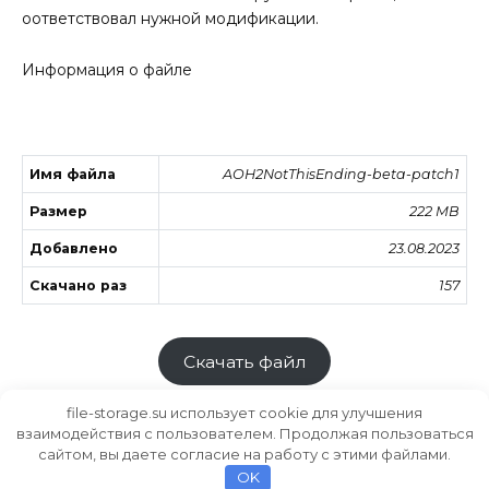
оответствовал нужной модификации.
Информация о файле
Имя файла
AOH2NotThisEnding-beta-patch1
Размер
222 MB
Добавлено
23.08.2023
Скачано раз
157
Скачать файл
file-storage.su использует cookie для улучшения
взаимодействия с пользователем. Продолжая пользоваться
сайтом, вы даете согласие на работу с этими файлами.
Хранилище файлов
MODS.SU
OK