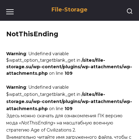
Перейти
File-Storage
к
содержанию
NotThisEnding
Warning
: Undefined variable
$wpatt_option_targetblank_get in
/sites/file-
storage.su/wp-content/plugins/wp-attachments/wp-
attachments.php
on line
109
Warning
: Undefined variable
$wpatt_option_targetblank_get in
/sites/file-
storage.su/wp-content/plugins/wp-attachments/wp-
attachments.php
on line
109
Здесь можно скачать для ознакомления ПК версию
мода «
NotThisEnding
» на масштабную военную
стратегию Age of Civilizations 2.
Внимательно читайте имя загруженного файла, чтобы с