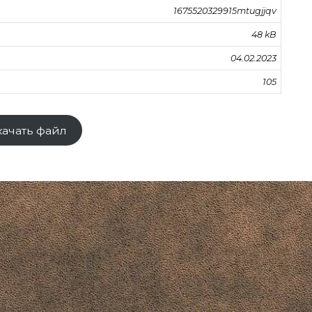
1675520329915mtugjjqv
48 kB
04.02.2023
105
качать файл