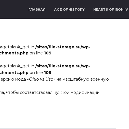
ГЛАВНАЯ
AGE OF HISTORY
HEARTS OF IRON IV
argetblank_get in
/sites/file-storage.su/wp-
achments.php
on line
109
argetblank_get in
/sites/file-storage.su/wp-
achments.php
on line
109
версию мода «
Ohio vs Usa
» на масштабную военную
ла, чтобы соответствовал нужной модификации.