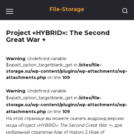
Перейти
File-Storage
к
содержанию
Project «HYBRID»: The Second
Great War +
Warning
: Undefined variable
$wpatt_option_targetblank_get in
/sites/file-
storage.su/wp-content/plugins/wp-attachments/wp-
attachments.php
on line
109
Warning
: Undefined variable
$wpatt_option_targetblank_get in
/sites/file-
storage.su/wp-content/plugins/wp-attachments/wp-
attachments.php
on line
109
На этой странице вы можете скачать андроид версию
мода «
Project «HYBRID»: The Second Great War +
» для
мобильной стратегии Age of History 2 (Age of