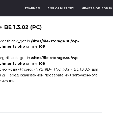
ГЛАВНАЯ
AGE OF HISTORY
HEARTS OF IRON IV
 BE 1.3.02 (PC)
argetblank_get in
/sites/file-storage.su/wp-
achments.php
on line
109
argetblank_get in
/sites/file-storage.su/wp-
achments.php
on line
109
сию мода «
Project «HYBRID»: TNO 1.0.9 + BE 1.3.02
» для
ions 2). Перед скачиванием проверьте имя загруженного
фикации.