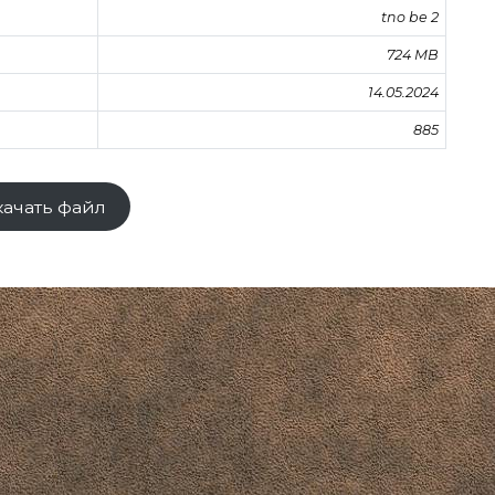
tno be 2
724 MB
14.05.2024
885
качать файл