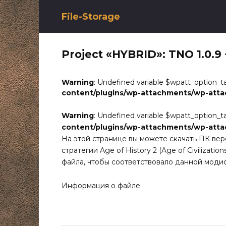
Перейти
к
File-Storage
содержанию
Project «HYBRID»: TNO 1.0.9 +
Warning
: Undefined variable $wpatt_option_t
content/plugins/wp-attachments/wp-att
Warning
: Undefined variable $wpatt_option_t
content/plugins/wp-attachments/wp-att
На этой странице вы можете скачать ПК вер
стратегии Age of History 2 (Age of Civilizat
файла, чтобы соответствовало данной моди
Информация о файле