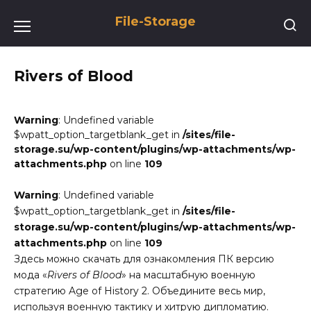
Перейти
File-Storage
к
содержанию
Rivers of Blood
Warning
: Undefined variable
$wpatt_option_targetblank_get in
/sites/file-
storage.su/wp-content/plugins/wp-attachments/wp-
attachments.php
on line
109
Warning
: Undefined variable
$wpatt_option_targetblank_get in
/sites/file-
storage.su/wp-content/plugins/wp-attachments/wp-
attachments.php
on line
109
Здесь можно скачать для ознакомления ПК версию
мода «
Rivers of Blood
» на масштабную военную
стратегию Age of History 2. Объедините весь мир,
используя военную тактику и хитрую дипломатию.