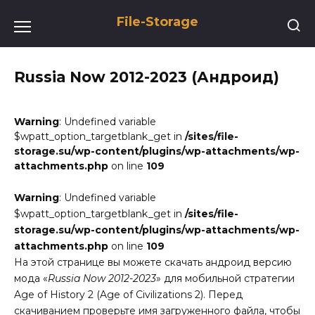
Перейти
File-Storage
к
содержанию
Russia Now 2012-2023 (Андроид)
Warning
: Undefined variable
$wpatt_option_targetblank_get in
/sites/file-
storage.su/wp-content/plugins/wp-attachments/wp-
attachments.php
on line
109
Warning
: Undefined variable
$wpatt_option_targetblank_get in
/sites/file-
storage.su/wp-content/plugins/wp-attachments/wp-
attachments.php
on line
109
На этой странице вы можете скачать андроид версию
мода «
Russia Now 2012-2023
» для мобильной стратегии
Age of History 2 (Age of Civilizations 2). Перед
скачиванием проверьте имя загруженного файла, чтобы