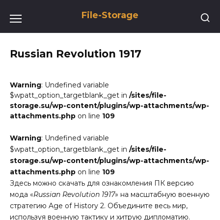
Перейти
File-Storage
к
содержанию
Russian Revolution 1917
Warning
: Undefined variable
$wpatt_option_targetblank_get in
/sites/file-
storage.su/wp-content/plugins/wp-attachments/wp-
attachments.php
on line
109
Warning
: Undefined variable
$wpatt_option_targetblank_get in
/sites/file-
storage.su/wp-content/plugins/wp-attachments/wp-
attachments.php
on line
109
Здесь можно скачать для ознакомления ПК версию
мода «
Russian Revolution 1917
» на масштабную военную
стратегию Age of History 2. Объедините весь мир,
используя военную тактику и хитрую дипломатию.