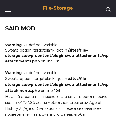
Перейти
File-Storage
к
содержанию
SAID MOD
Warning
: Undefined variable
$wpatt_option_targetblank_get in
/sites/file-
storage.su/wp-content/plugins/wp-attachments/wp-
attachments.php
on line
109
Warning
: Undefined variable
$wpatt_option_targetblank_get in
/sites/file-
storage.su/wp-content/plugins/wp-attachments/wp-
attachments.php
on line
109
На этой странице вы можете скачать андроид версию
мода «
SAID MOD
» для мобильной стратегии Age of
History 2 (Age of Civilizations 2). Перед скачиванием
проверьте имя загруженного файла, чтобы