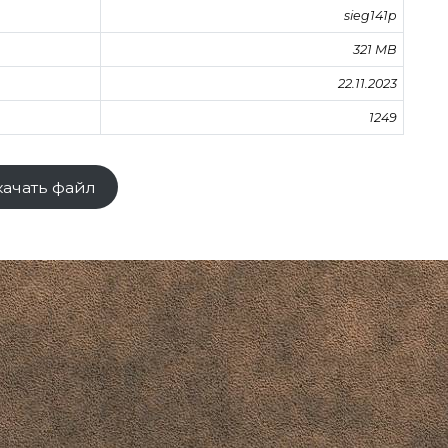
sieg141p
321 MB
22.11.2023
1249
качать файл