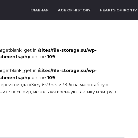
ГЛАВНАЯ
AGE OF HISTORY
HEARTS OF IRON IV
argetblank_get in
/sites/file-storage.su/wp-
achments.php
on line
109
argetblank_get in
/sites/file-storage.su/wp-
achments.php
on line
109
версию мода «
Sieg Edition v 1.4.1
» на масштабную
ните весь мир, используя военную тактику и хитрую