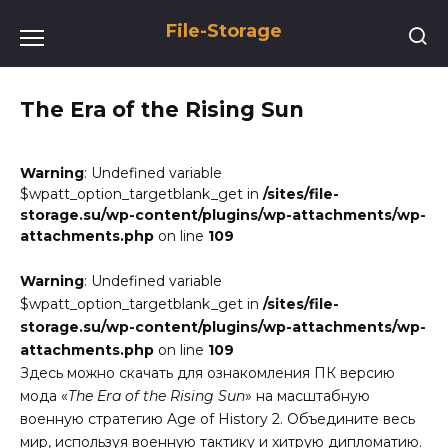
Перейти
File-Storage
к
содержанию
The Era of the Rising Sun
Warning
: Undefined variable
$wpatt_option_targetblank_get in
/sites/file-
storage.su/wp-content/plugins/wp-attachments/wp-
attachments.php
on line
109
Warning
: Undefined variable
$wpatt_option_targetblank_get in
/sites/file-
storage.su/wp-content/plugins/wp-attachments/wp-
attachments.php
on line
109
Здесь можно скачать для ознакомления ПК версию
мода «
The Era of the Rising Sun
» на масштабную
военную стратегию Age of History 2. Объедините весь
мир, используя военную тактику и хитрую дипломатию.