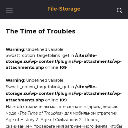
Перейти
File-Storage
к
содержанию
The Time of Troubles
Warning
: Undefined variable
$wpatt_option_targetblank_get in
/sites/file-
storage.su/wp-content/plugins/wp-attachments/wp-
attachments.php
on line
109
Warning
: Undefined variable
$wpatt_option_targetblank_get in
/sites/file-
storage.su/wp-content/plugins/wp-attachments/wp-
attachments.php
on line
109
На этой странице вы можете скачать андроид версию
мода «
The Time of Troubles
» для мобильной стратегии
Age of History 2 (Age of Civilizations 2). Перед
скачиванием проверьте имя загруженного файла, чтобы