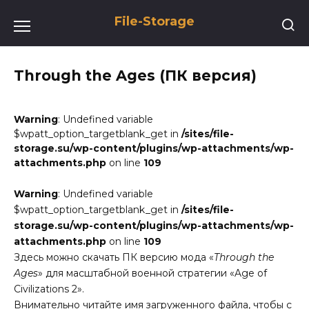
Перейти
File-Storage
к
содержанию
Through the Ages (ПК версия)
Warning
: Undefined variable
$wpatt_option_targetblank_get in
/sites/file-
storage.su/wp-content/plugins/wp-attachments/wp-
attachments.php
on line
109
Warning
: Undefined variable
$wpatt_option_targetblank_get in
/sites/file-
storage.su/wp-content/plugins/wp-attachments/wp-
attachments.php
on line
109
Здесь можно скачать ПК версию мода «
Through the
Ages
» для масштабной военной стратегии «Age of
Civilizations 2».
Внимательно читайте имя загруженного файла, чтобы с