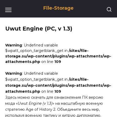
Перейти
File-Storage
к
содержанию
Uwut Engine (PC, v 1.3)
Warning
: Undefined variable
$wpatt_option_targetblank_get in
/sites/file-
storage.su/wp-content/plugins/wp-attachments/wp-
attachments.php
on line
109
Warning
: Undefined variable
$wpatt_option_targetblank_get in
/sites/file-
storage.su/wp-content/plugins/wp-attachments/wp-
attachments.php
on line
109
Здесь можно скачать для ознакомления ПК версию
мода «
Uwut Engine (v 1.3)
» на масштабную военную
стратегию Age of History 2. Объедините весь мир,
используя военную тактику и хитрую дипломатию.