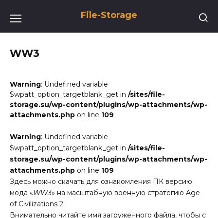
Перейти
File-Storage
к
содержанию
WW3
Warning
: Undefined variable
$wpatt_option_targetblank_get in
/sites/file-
storage.su/wp-content/plugins/wp-attachments/wp-
attachments.php
on line
109
Warning
: Undefined variable
$wpatt_option_targetblank_get in
/sites/file-
storage.su/wp-content/plugins/wp-attachments/wp-
attachments.php
on line
109
Здесь можно скачать для ознакомления ПК версию
мода «
WW3
» на масштабную военную стратегию Age
of Civilizations 2.
Внимательно читайте имя загруженного файла, чтобы с