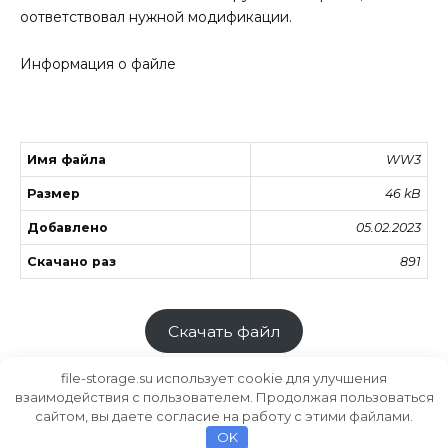
оответствовал нужной модификации.
Информация о файле
Имя файла
WW3
Размер
46 kB
Добавлено
05.02.2023
Скачано раз
891
Скачать файл
file-storage.su использует cookie для улучшения
взаимодействия с пользователем. Продолжая пользоваться
сайтом, вы даете согласие на работу с этими файлами.
Хранилище файлов
MODS.SU
OK