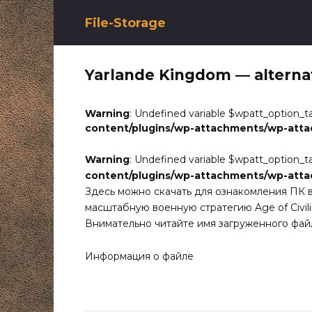
Перейти
к
File-Storage
содержанию
Yarlande Kingdom — alterna
Warning
: Undefined variable $wpatt_option_t
content/plugins/wp-attachments/wp-att
Warning
: Undefined variable $wpatt_option_t
content/plugins/wp-attachments/wp-att
Здесь можно скачать для ознакомления ПК 
масштабную военную стратегию Age of Civiliz
Внимательно читайте имя загруженного фай
Информация о файле