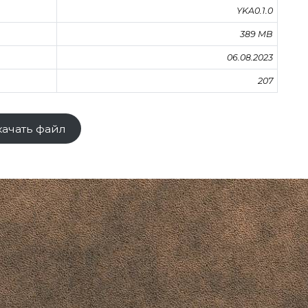
YKA0.1.0
389 MB
06.08.2023
207
качать файл