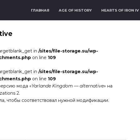
ГЛАВНАЯ
AGE OF HISTORY
HEARTS OF IRON IV
tive
argetblank_get in
/sites/file-storage.su/wp-
achments.php
on line
109
argetblank_get in
/sites/file-storage.su/wp-
achments.php
on line
109
версию мода «
Yarlande Kingdom — alternative
» на
ations 2.
ла, чтобы соответствовал нужной модификации.