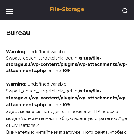
Перейти
File-Storage
к
содержанию
Bureau
Warning
: Undefined variable
$wpatt_option_targetblank_get in
/sites/file-
storage.su/wp-content/plugins/wp-attachments/wp-
attachments.php
on line
109
Warning
: Undefined variable
$wpatt_option_targetblank_get in
/sites/file-
storage.su/wp-content/plugins/wp-attachments/wp-
attachments.php
on line
109
Здесь можно скачать для ознакомления ПК версию
мода «
Bureau
» на масштабную военную стратегию Age
of Civilizations 2.
Внимательно читайте имя загруженного файла, чтобы с