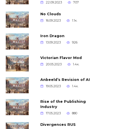
22.09.2023
707
No Clouds
16.09.2023
1.1к.
Iron Dragon
13.09.2023
926
Victorian Flavor Mod
20.05.2023
1.4к.
Anbeeld’s Revision of AI
19.05.2023
1.4к.
Rise of the Publishing
Industry
17.05.2023
880
Divergences RUS