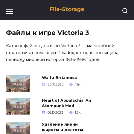
Перейти
File-Storage
к
содержанию
Файлы к игре Victoria 3
Каталог файлов для игры Victoria 3 — масштабной
стратегии от компании Paradox, которая посвящена
периоду мировой истории 1836-1936 годов.
Waifu Britannica
20.10.2023
1.1к.
Heart of Appalachia, An
Atompunk Mod
06.10.2023
1.3к.
Удаление линий
широты и долготы